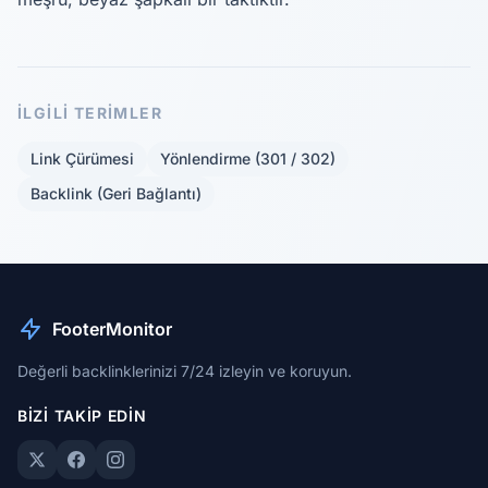
İLGILI TERIMLER
Link Çürümesi
Yönlendirme (301 / 302)
Backlink (Geri Bağlantı)
FooterMonitor
Değerli backlinklerinizi 7/24 izleyin ve koruyun.
BIZI TAKIP EDIN