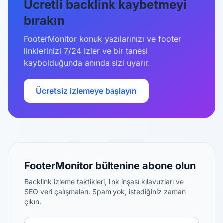
Ücretli backlink kaybetmeyi
bırakın
FooterMonitor konuk yazılarınızı ve footer
linklerinizi 7/24 izler ve bir tanesi
kaybolduğunda anında sizi uyarır.
Ücretsiz izlemeye başlayın
FooterMonitor bültenine abone olun
Backlink izleme taktikleri, link inşası kılavuzları ve
SEO veri çalışmaları. Spam yok, istediğiniz zaman
çıkın.