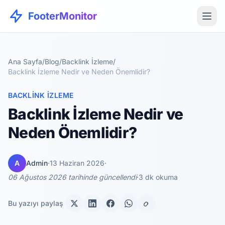
FooterMonitor
Ana Sayfa
/
Blog
/
Backlink İzleme
/
Backlink İzleme Nedir ve Neden Önemlidir?
BACKLINK İZLEME
Backlink İzleme Nedir ve
Neden Önemlidir?
A
Admin
·
13 Haziran 2026
·
06 Ağustos 2026 tarihinde güncellendi
·
3 dk okuma
Bu yazıyı paylaş