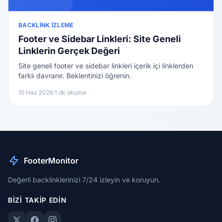
BACKLINK İZLEME
Footer ve Sidebar Linkleri: Site Geneli
Linklerin Gerçek Değeri
Site geneli footer ve sidebar linkleri içerik içi linklerden
farklı davranır. Beklentinizi öğrenin.
15 Haz 2026
·
1 dk okuma
FooterMonitor
Değerli backlinklerinizi 7/24 izleyin ve koruyun.
BIZI TAKIP EDIN