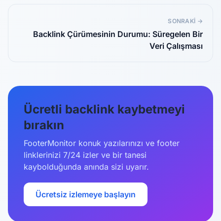
SONRAKI →
Backlink Çürümesinin Durumu: Süregelen Bir
Veri Çalışması
Ücretli backlink kaybetmeyi
bırakın
FooterMonitor konuk yazılarınızı ve footer
linklerinizi 7/24 izler ve bir tanesi
kaybolduğunda anında sizi uyarır.
Ücretsiz izlemeye başlayın