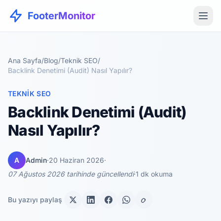
FooterMonitor
Ana Sayfa
/
Blog
/
Teknik SEO
/
Backlink Denetimi (Audit) Nasıl Yapılır?
TEKNIK SEO
Backlink Denetimi (Audit)
Nasıl Yapılır?
A
Admin
·
20 Haziran 2026
·
07 Ağustos 2026 tarihinde güncellendi
·
1 dk okuma
Bu yazıyı paylaş