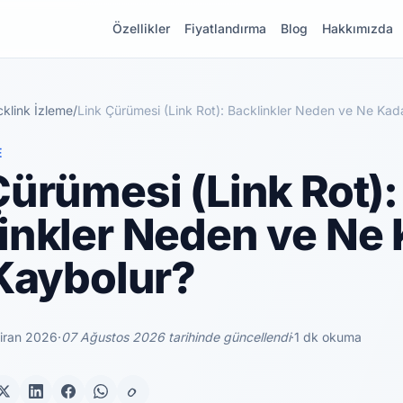
Özellikler
Fiyatlandırma
Blog
Hakkımızda
klink İzleme
/
Link Çürümesi (Link Rot): Backlinkler Neden ve Ne Kada
E
Çürümesi (Link Rot):
inkler Neden ve Ne
 Kaybolur?
iran 2026
·
07 Ağustos 2026 tarihinde güncellendi
·
1 dk okuma