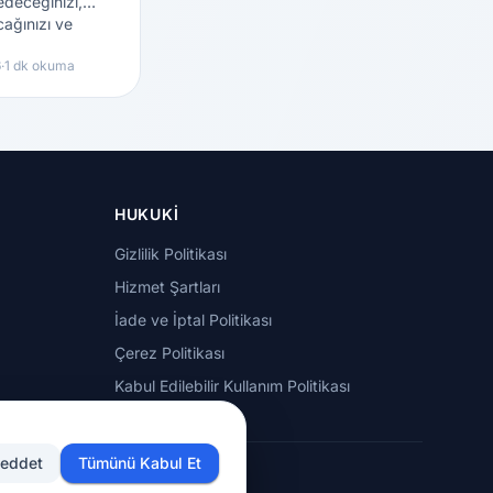
edeceğinizi,
ağınızı ve
izi öğrenin.
6
·
1 dk okuma
HUKUKI
Gizlilik Politikası
Hizmet Şartları
İade ve İptal Politikası
Çerez Politikası
Kabul Edilebilir Kullanım Politikası
eddet
Tümünü Kabul Et