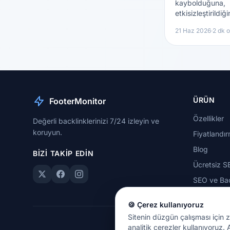
kaybolduğuna,
etkisizleştirildi
değiştirildiğine d
21 Haz 2026
·
2 dk 
önce-yöntem
araştırmamız.
ÜRÜN
FooterMonitor
Özellikler
Değerli backlinklerinizi 7/24 izleyin ve
koruyun.
Fiyatlandı
Blog
BIZI TAKIP EDIN
Ücretsiz S
SEO ve Bac
🍪 Çerez kullanıyoruz
Sitenin düzgün çalışması için z
analitik çerezler kullanıyoruz. 