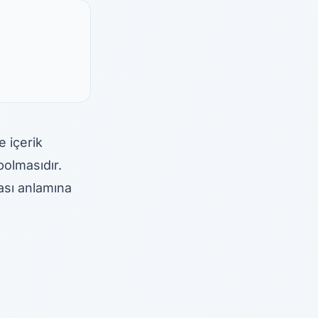
e içerik
bolmasıdır.
ması anlamına