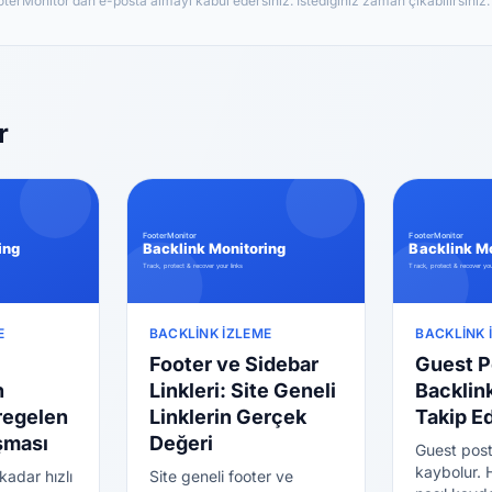
terMonitor’dan e-posta almayı kabul edersiniz. İstediğiniz zaman çıkabilirsiniz.
r
E
BACKLINK İZLEME
BACKLINK 
Footer ve Sidebar
Guest P
n
Linkleri: Site Geneli
Backlink
regelen
Linklerin Gerçek
Takip Ed
ışması
Değeri
Guest post 
kaybolur. 
kadar hızlı
Site geneli footer ve