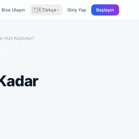
🇹🇷
Bize Ulaşın
Türkçe
Giriş Yap
Başlayın
r Hızlı Kaybolur?
 Kadar