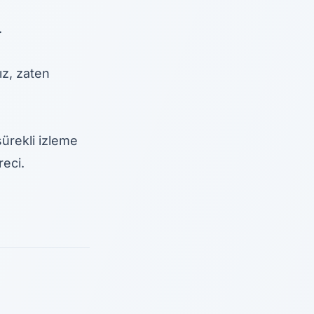
.
ız, zaten
sürekli
izleme
reci
.