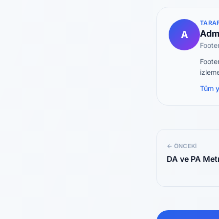
TARAF
Adm
A
Foote
Footer
izleme
Tüm y
← ÖNCEKI
DA ve PA Metr