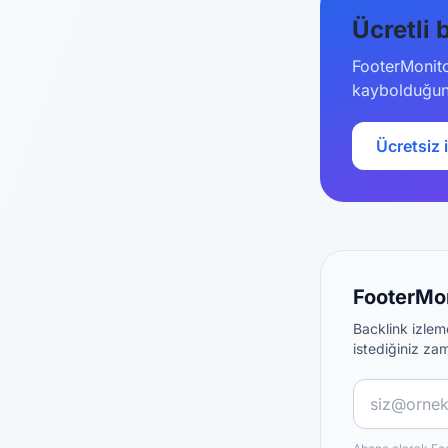
Ücretli 
FooterMonitor
kaybolduğund
Ücretsiz 
FooterMon
Backlink izleme
istediğiniz zam