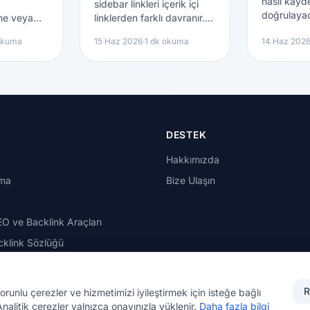
nasıl kayd
sidebar linkleri içerik içi
doğrulayac
ğine veya
linklerden farklı davranır.
izleyeceğin
air şeffaf,
Beklentinizi öğrenin.
okuma
15 Haz 2026
·
1 dk okuma
14 Haz 202
DESTEK
Hakkımızda
rma
Bize Ulaşın
EO ve Backlink Araçları
klink Sözlüğü
R
orunlu çerezler ve hizmetimizi iyileştirmek için isteğe bağlı
Analitik çerezler yalnızca onayınızla yüklenir.
Daha fazla bilgi
© 2026 MOTEZE SOFTWARE, LLC. Tüm hakları saklıdır.