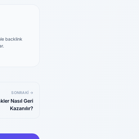
mle backlink
ar.
SONRAKI →
kler Nasıl Geri
Kazanılır?