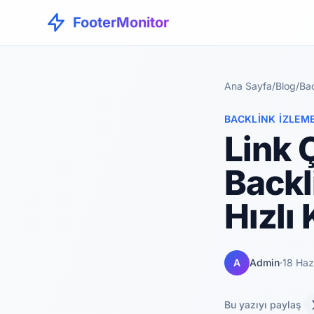
FooterMonitor
Ana Sayfa
/
Blog
/
Bac
BACKLINK İZLEM
Link 
Backl
Hızlı
A
Admin
·
18 Haz
Bu yazıyı paylaş