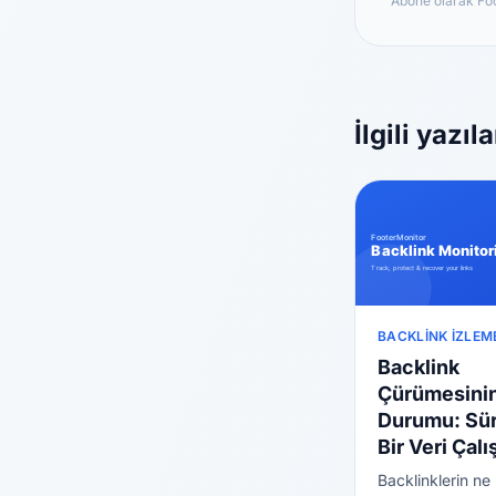
Abone olarak Foo
İlgili yazıla
BACKLINK İZLEM
Backlink
Çürümesini
Durumu: Sü
Bir Veri Çal
Backlinklerin ne 