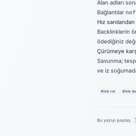
Alan adları sona
nof
Bağlantılar
Hız sanılanda
Backlinklerin ö
ödediğiniz değ
Çürümeye kar
Savunma; tespit
ve iz soğumada
#link rot
#link d
Bu yazıyı paylaş