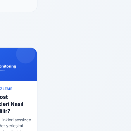
İZLEME
ost
leri Nasıl
ilir?
linkleri sessizce
Her yerleşimi