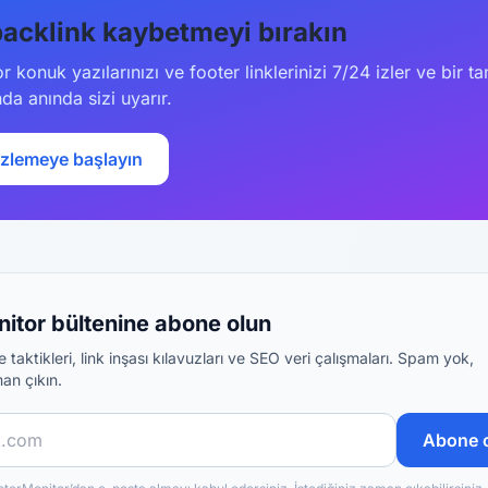
backlink kaybetmeyi bırakın
 konuk yazılarınızı ve footer linklerinizi 7/24 izler ve bir ta
a anında sizi uyarır.
izlemeye başlayın
itor bültenine abone olun
 taktikleri, link inşası kılavuzları ve SEO veri çalışmaları. Spam yok,
an çıkın.
Abone 