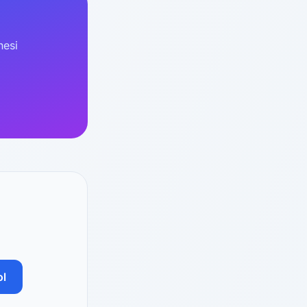
nesi
ol