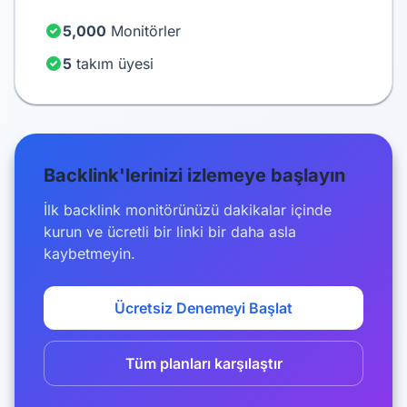
5,000
Monitörler
5
takım üyesi
Backlink'lerinizi izlemeye başlayın
İlk backlink monitörünüzü dakikalar içinde
kurun ve ücretli bir linki bir daha asla
kaybetmeyin.
Ücretsiz Denemeyi Başlat
Tüm planları karşılaştır