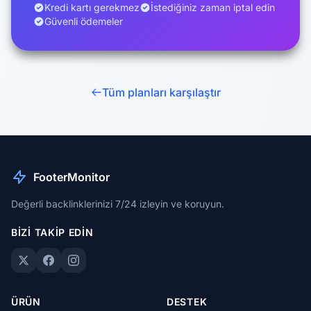
Kredi kartı gerekmez
İstediğiniz zaman iptal edin
Güvenli ödemeler
Tüm planları karşılaştır
FooterMonitor
Değerli backlinklerinizi 7/24 izleyin ve koruyun.
BIZI TAKIP EDIN
ÜRÜN
DESTEK