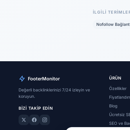
İLGILI TERIMLE
Nofollow Bağlant
ÜRÜN
FooterMonitor
Özellikler
Değerli backlinklerinizi 7/24 izleyin ve
koruyun.
Fiyatlandı
Blog
BIZI TAKIP EDIN
Ücretsiz S
SEO ve Bac