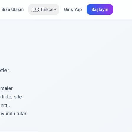
🇹🇷
Bize Ulaşın
Türkçe
Giriş Yap
Başlayın
tler.
emeler
rlikte, site
ıttı.
uyumlu tutar.