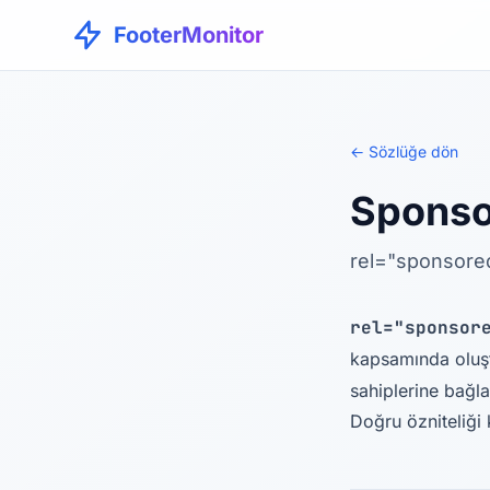
FooterMonitor
← Sözlüğe dön
Sponso
rel="sponsored"
rel="sponsor
kapsamında oluşt
sahiplerine bağla
Doğru özniteliği 