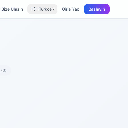
🇹🇷
Bize Ulaşın
Türkçe
Giriş Yap
Başlayın
O
(2)