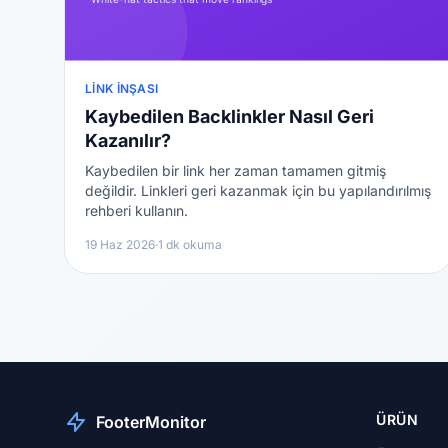
LINK İNŞASI
Kaybedilen Backlinkler Nasıl Geri
Kazanılır?
Kaybedilen bir link her zaman tamamen gitmiş
değildir. Linkleri geri kazanmak için bu yapılandırılmış
rehberi kullanın.
19 Haz 2026
·
1 dk okuma
ÜRÜN
FooterMonitor